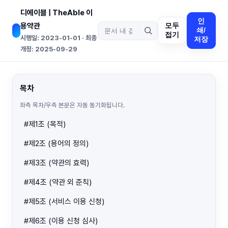
디에이블 | TheAble 이
인
용약관
모두
쇄/
접기
시행일: 2023-01-01 · 최종
저장
개정: 2025-09-29
목차
좌측 목차/우측 본문은 자동 동기화됩니다.
#제1조 (목적)
#제2조 (용어의 정의)
#제3조 (약관의 효력)
#제4조 (약관 외 준칙)
#제5조 (서비스 이용 신청)
#제6조 (이용 신청 심사)