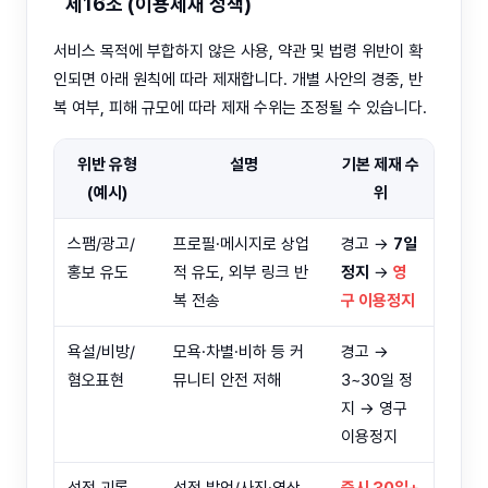
제16조 (이용제재 정책)
서비스 목적에 부합하지 않은 사용, 약관 및 법령 위반이 확
인되면 아래 원칙에 따라 제재합니다. 개별 사안의 경중, 반
복 여부, 피해 규모에 따라 제재 수위는 조정될 수 있습니다.
위반 유형
설명
기본 제재 수
(예시)
위
스팸/광고/
프로필·메시지로 상업
경고 →
7일
홍보 유도
적 유도, 외부 링크 반
정지
→
영
복 전송
구 이용정지
욕설/비방/
모욕·차별·비하 등 커
경고 →
혐오표현
뮤니티 안전 저해
3~30일 정
지 → 영구
이용정지