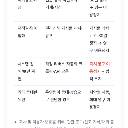
허위정보/사
신분·경력·자산 허위
30일 정지
칭
기재/사칭
→ 영구 이
용정지
저작권·명예
권리침해 게시물 게시·
게시물 삭제
침해
유포
+ 7~30일
정지 → 영
구 이용정지
시스템 침
해킹·리버스·자동화 크
즉시 영구 이
해/보안 위
롤링·API 남용
용정지
+ 법
협
적 조치
기타 중대한
운영팀이 중대·상습으
사안별 차등,
위반
로 판단한 경우
최대 영구 이
용정지
회사 및 이용자 보호를 위해, 관련 로그/신고 기록/대화 증