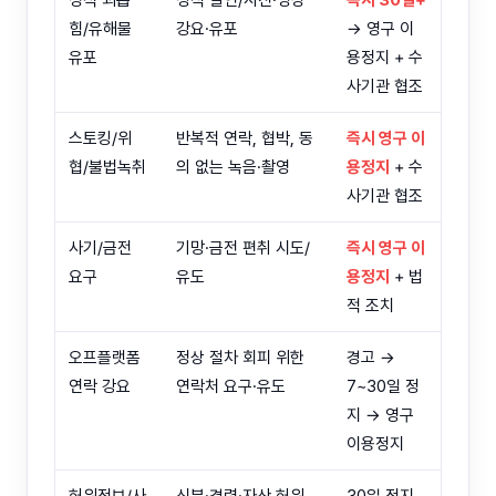
성적 괴롭
성적 발언/사진·영상
즉시 30일+
힘/유해물
강요·유포
→ 영구 이
유포
용정지 + 수
사기관 협조
스토킹/위
반복적 연락, 협박, 동
즉시 영구 이
협/불법녹취
의 없는 녹음·촬영
용정지
+ 수
사기관 협조
사기/금전
기망·금전 편취 시도/
즉시 영구 이
요구
유도
용정지
+ 법
적 조치
오프플랫폼
정상 절차 회피 위한
경고 →
연락 강요
연락처 요구·유도
7~30일 정
지 → 영구
이용정지